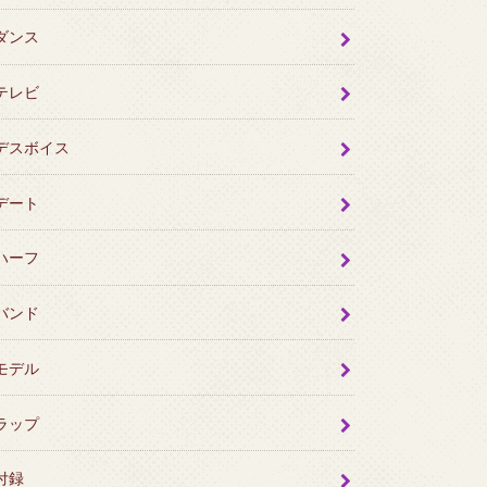
ダンス
テレビ
デスボイス
デート
ハーフ
バンド
モデル
ラップ
付録