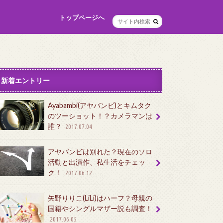
トップページへ
新着エントリー
Ayabambi(アヤバンビ)とキムタク
のツーショット！？カメラマンは
誰？
2017.07.04
アヤバンビは別れた？現在のソロ
活動と出演作、私生活をチェッ
ク！
2017.06.12
矢野りりこ(LiLi)はハーフ？母親の
国籍やシングルマザー説も調査！
2017.06.05