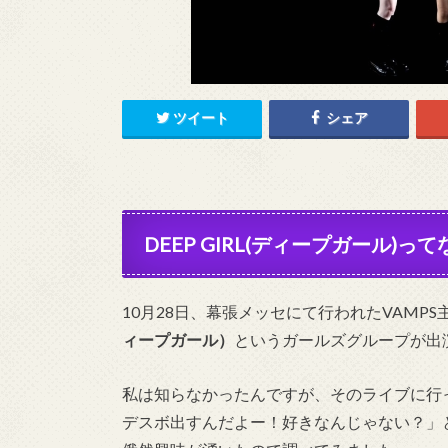
ツイート
シェア
DEEP GIRL(ディープガール)っ
10月28日、幕張メッセにて行われたVAMPS主宰の
ィープガール）
というガールズグループが出
私は知らなかったんですが、そのライブに行
デスボ出すんだよー！好きなんじゃない？」