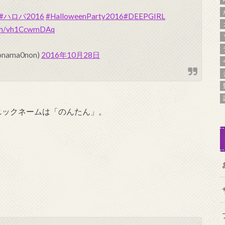
#ハロパ2016
#HalloweenParty2016
#DEEPGIRL
com/vh1CcwmDAq
nama0non)
2016年10月28日
。ニックネームは「のんたん」。