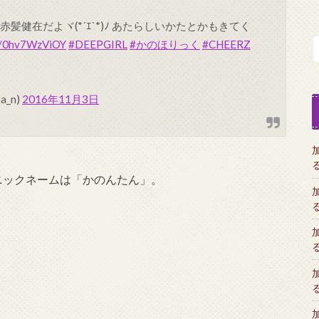
髪健在だよヾ(*´ｴ`*)ﾉ あたらしいかたとかもきてく
co/0hv7WzViOY
#DEEPGIRL
#かのほりっく
#CHEERZ
a_n)
2016年11月3日
。ニックネームは「かのんたん」。