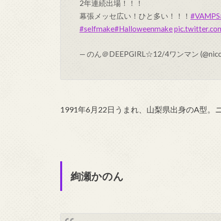
2年連続出場！！！
幕張メッセ広い！ひと多い！！！
#VAMPS
#selfmake
#Halloweenmake
pic.twitter.
— のん＠DEEPGIRL☆12/4ワンマン (@nico
1991年6月22日うまれ、山梨県出身のA型
絢瀬かのん