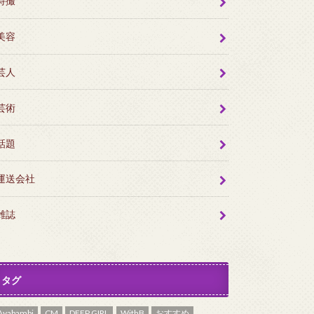
特撮
美容
芸人
芸術
話題
運送会社
雑誌
タグ
Ayabambi
CM
DEEP GIRL
WithB
おすすめ