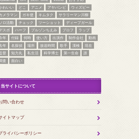
かわいい
どこ
アニメ
アヤバンビ
ウィズビー
カメラマン
ガキ使
キムタク
サラリーマン川柳
ソロ活動
チェック
ツーショット
ディープガール
デスボ
ハーフ
ブルゾンちえみ
プロフ
ラップ
今年
付録
何時
使い方
出演作
制作会社
動画
去年
名探偵
場所
放送時間
歌手
漢検
現在
監督
知力丸
私生活
科学博士
第一生命
誰
調査
面白い
当サイトについて
お問い合わせ
サイトマップ
プライバシーポリシー