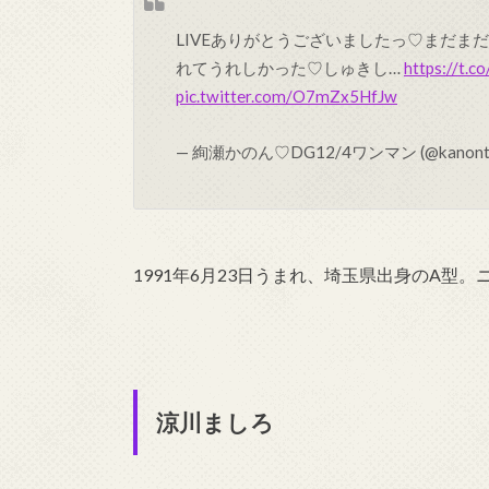
LIVEありがとうございましたっ♡まだまだ赤
れてうれしかった♡しゅきし…
https://t.
pic.twitter.com/O7mZx5HfJw
— 絢瀬かのん♡DG12/4ワンマン (@kanont
1991年6月23日うまれ、埼玉県出身のA型
涼川ましろ