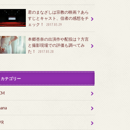
君のまなざしは宗教の映画？あら
すじとキャスト、信者の感想をチ
ェック！
2017.05.29
本郷杏奈の出演作や配役は？方言
と撮影現場での評価も調べてみ
た！
2017.05.28
カテゴリー
CM
nana
VR