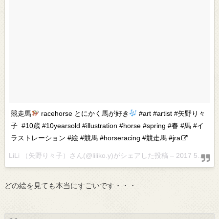
競走馬
racehorse とにかく馬が好き
#art #artist #矢野り々
子 ‬ #10歳 #10yearsold #illustration #horse #spring #春 #馬 #イ
ラストレーション #絵 #競馬 #horseracing #競走馬 #jra
LiLi （矢野り々子）さん(@liliko.y)がシェアした投稿 –
2017 5月 11 6:19午前 PDT
どの絵を見ても本当にすごいです・・・