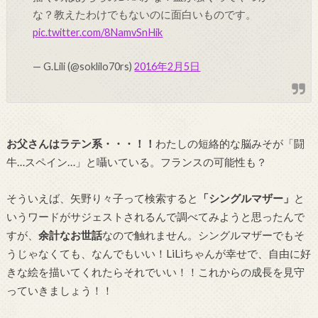
な？教えたわけでもないのに面白いものです。
pic.twitter.com/8NamvSnHik
— G.Lili (@soklilo70rs)
2016年2月5日
お父さんはラテン系・・・！！
わたしの短絡的な脳みそが「闘
牛…スペイン…」と囁いている。フランスの可能性も？
そういえば、矢野り々子って検索すると
「シングルマザー」
と
いうワードがサジェストされるんで調べてみようと思ったんで
すが、
余計なお世話
なので触れません。シングルマザーでもそ
うじゃなくても、なんでもいい！LiLiちゃんが幸せで、自由に好
きな絵を描いてくれたらそれでいい！！これからの成長を見守
っていきましょう！！