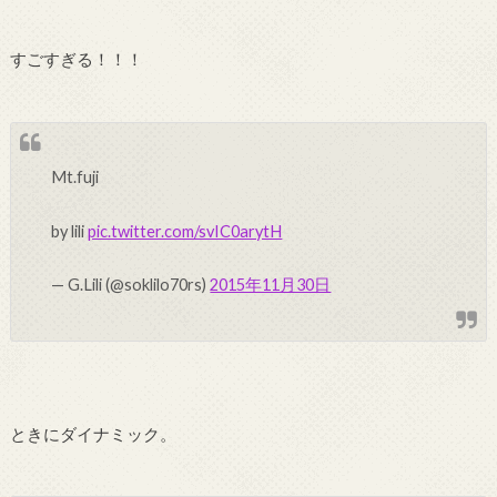
すごすぎる！！！
Mt.fuji
by lili
pic.twitter.com/svIC0arytH
— G.Lili (@soklilo70rs)
2015年11月30日
ときにダイナミック。