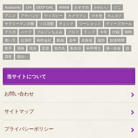
Ayabambi
CM
DEEP GIRL
WithB
おすすめ
かわいい
どこ
アニメ
アヤバンビ
ウィズビー
カメラマン
ガキ使
キムタク
サラリーマン川柳
ソロ活動
チェック
ツーショット
ディープガール
デスボ
ハーフ
ブルゾンちえみ
プロフ
ラップ
今年
付録
何時
使い方
出演作
制作会社
動画
去年
名探偵
場所
放送時間
歌手
漢検
現在
監督
知力丸
私生活
科学博士
第一生命
誰
調査
面白い
当サイトについて
お問い合わせ
サイトマップ
プライバシーポリシー