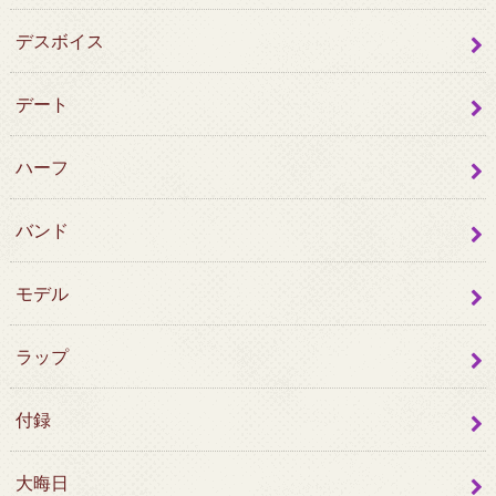
デスボイス
デート
ハーフ
バンド
モデル
ラップ
付録
大晦日