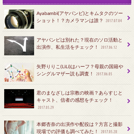
Ayabambi(アヤバンビ)とキムタクのツー
ショット！？カメラマンは誰？
2017.07.04
アヤバンビは別れた？現在のソロ活動と
出演作、私生活をチェック！
2017.06.12
矢野りりこ(LiLi)はハーフ？母親の国籍や
シングルマザー説も調査！
2017.06.05
君のまなざしは宗教の映画？あらすじと
キャスト、信者の感想をチェック！
2017.05.29
本郷杏奈の出演作や配役は？方言と撮影
現場での評価も調べてみた！
2017.05.28