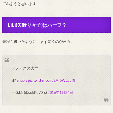
てみようと思います！
LiLi(矢野り々子)はハーフ？
先程も書いたように、まず驚くのが画力。
アヌビスの大群
lili
#anubis
pic.twitter.com/EAf5WLbbf8
— G.Lili (@soklilo70rs)
2016年1月24日