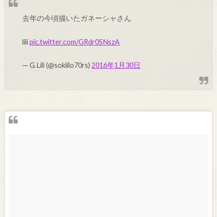
去年の今頃描いたガネーシャさん
lili
pic.twitter.com/GRdr0SNszA
— G.Lili (@soklilo70rs)
2016年1月30日