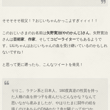
そそそそそ祖父！？おじいちゃんかっこよすぎィィィ！！
このおじいさまのお名前は
矢野寛治(やのかんじ)さん
。矢野寛治
さんは
芸術家
、
作家
、そして
コピーライター
でもあるようで
す。LiLiちゃんはおじいちゃんの血を受け継いているのかもしれ
ないですね！
と思って更に遡ったら、こんなツイートを発見！
りりこ。ラテン系と日本人、180度真逆の性質を持っ
た人種の血を持つ子を産んだらどんなかな？なんて
思いながら産みましたが、やはりたまに闘牛の絵を
描くのはあちらのDNAかな？血が騒ぐってやつか