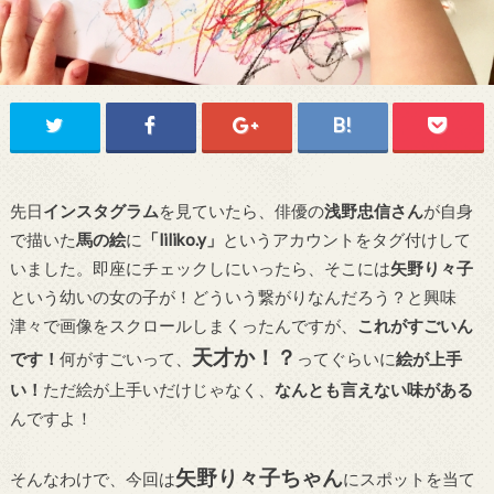
先日
インスタグラム
を見ていたら、俳優の
浅野忠信さん
が自身
で描いた
馬の絵
に
「liliko.y」
というアカウントをタグ付けして
いました。即座にチェックしにいったら、そこには
矢野り々子
という幼いの女の子が！どういう繋がりなんだろう？と興味
津々で画像をスクロールしまくったんですが、
これがすごいん
天才か！？
です！
何がすごいって、
ってぐらいに
絵が上手
い！
ただ絵が上手いだけじゃなく、
なんとも言えない味がある
んですよ！
矢野り々子ちゃん
そんなわけで、今回は
にスポットを当て