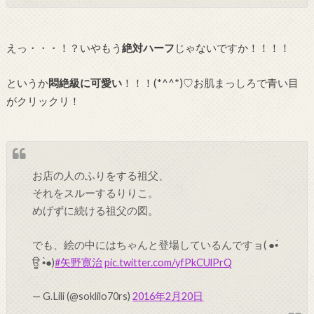
えっ・・・！？いやもう
絶対ハーフ
じゃないですか！！！！
というか
悶絶級に可愛い
！！！(*^^*)♡お肌まっしろで青い目
がクリックリ！
お店の人のふりをする祖父、
それをスルーするりりこ。
めげずに続ける祖父の図。
でも、絵の中にはちゃんと登場しているんですョ( ●•́
ਊ •̀●)
#矢野寛治
pic.twitter.com/yfPkCUlPrQ
— G.Lili (@soklilo70rs)
2016年2月20日