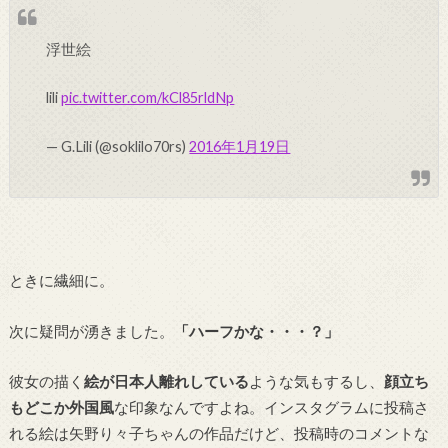
浮世絵
lili
pic.twitter.com/kCl85rldNp
— G.Lili (@soklilo70rs)
2016年1月19日
ときに繊細に。
次に疑問が湧きました。
「ハーフかな・・・？」
彼女の描く
絵が日本人離れしている
ような気もするし、
顔立ち
もどこか外国風
な印象なんですよね。インスタグラムに投稿さ
れる絵は矢野り々子ちゃんの作品だけど、投稿時のコメントな