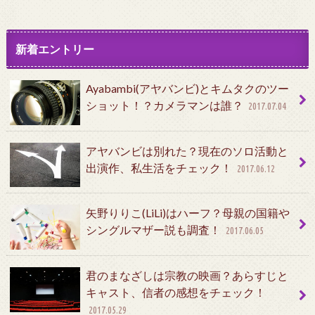
新着エントリー
Ayabambi(アヤバンビ)とキムタクのツー
ショット！？カメラマンは誰？
2017.07.04
アヤバンビは別れた？現在のソロ活動と
出演作、私生活をチェック！
2017.06.12
矢野りりこ(LiLi)はハーフ？母親の国籍や
シングルマザー説も調査！
2017.06.05
君のまなざしは宗教の映画？あらすじと
キャスト、信者の感想をチェック！
2017.05.29