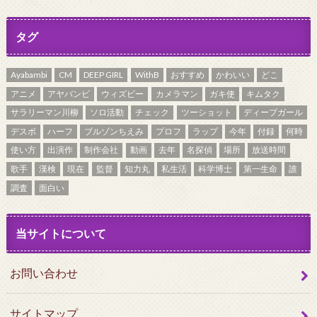
タグ
Ayabambi
CM
DEEP GIRL
WithB
おすすめ
かわいい
どこ
アニメ
アヤバンビ
ウィズビー
カメラマン
ガキ使
キムタク
サラリーマン川柳
ソロ活動
チェック
ツーショット
ディープガール
デスボ
ハーフ
ブルゾンちえみ
プロフ
ラップ
今年
付録
何時
使い方
出演作
制作会社
動画
去年
名探偵
場所
放送時間
歌手
漢検
現在
監督
知力丸
私生活
科学博士
第一生命
誰
調査
面白い
当サイトについて
お問い合わせ
サイトマップ